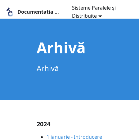
Sisteme Paralele și
Documentatia MobyLab
Distribuite
Arhivă
Arhivă
2024
1 ianuarie
-
Introducere