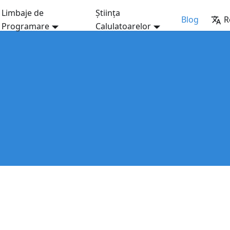
Limbaje de
Știința
Blog
R
Programare
Calulatoarelor