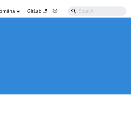
omână
GitLab