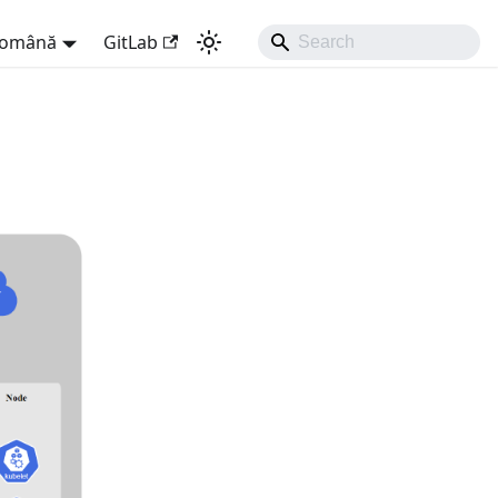
omână
GitLab