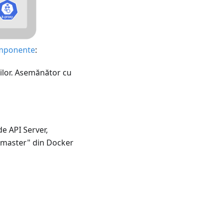
mponente
:
iilor. Asemănător cu
de API Server,
"master" din Docker