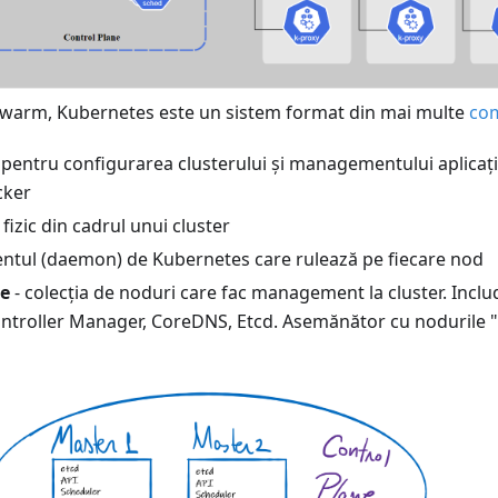
warm, Kubernetes este un sistem format din mai multe
co
 pentru configurarea clusterului și managementului aplicaț
cker
fizic din cadrul unui cluster
entul (daemon) de Kubernetes care rulează pe fiecare nod
ne
- colecția de noduri care fac management la cluster. Inclu
ontroller Manager, CoreDNS, Etcd. Asemănător cu nodurile 