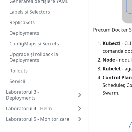
Generarea de fișiere YAML
Labels și Selectors
ReplicaSets
Precum Docker S
Deployments
Kubectl
- CLI
ConfigMaps și Secrets
comanda do
Upgrade și rollback la
Node
- nodul 
Deployments
Kubelet
- ag
Rollouts
Control Pla
Servicii
Scheduler, C
Laboratorul 3 -
Swarm.
Deployments
Laboratorul 4 - Helm
Laboratorul 5 - Monitorizare