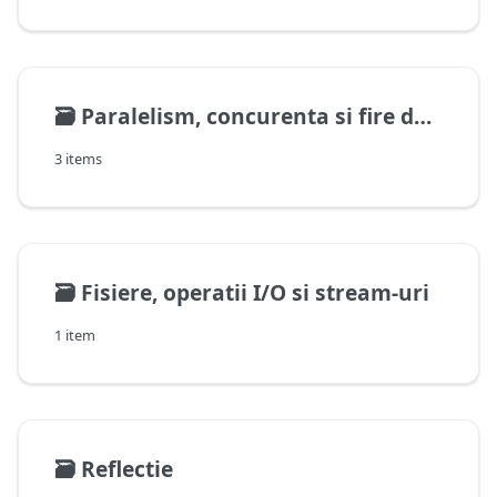
🗃️
Paralelism, concurenta si fire de executie
3 items
🗃️
Fisiere, operatii I/O si stream-uri
1 item
🗃️
Reflectie