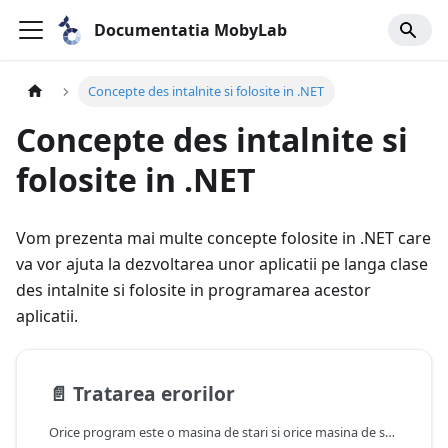
Documentatia MobyLab
Concepte des intalnite si folosite in .NET
Concepte des intalnite si
folosite in .NET
Vom prezenta mai multe concepte folosite in .NET care
va vor ajuta la dezvoltarea unor aplicatii pe langa clase
des intalnite si folosite in programarea acestor
aplicatii.
📄️
Tratarea erorilor
Orice program este o masina de stari si orice masina de stari trebuie sa trateze toate cazurile de utilizare iar acestea cuprind atat stari de functionare normala cat si stari de eroare. Intrebarea e, cum putem trata erorile? In multe biblioteci de C eroarile erau semnalate la returnarea functiilor cu coduri de eroare, de obicei negative si erau amestecate cu raspunsuri ale apelurilor functiilor care au ca insemnatate altceva decat un cod de succes, ca de exemplu numarul de bytes transferati pe un canal de comunicatie. Alta abordare in C este setarea variabilei errno care poate ramane cu o valoare anterioara setata si poate duce la erori. Lucrul acesta s-a dovedit a fi nesustenabil pentru programe foarte complexe pentru ca programatorii, chiar si cu documentatie, ar avea probleme in a intelege codul dar s-a pastrat aceasta abordare din ratiuni istorice si pentru ca era mult prea greu sa refaca toate bibliotecile, chiar si cele de system, de la 0 in alt mod.