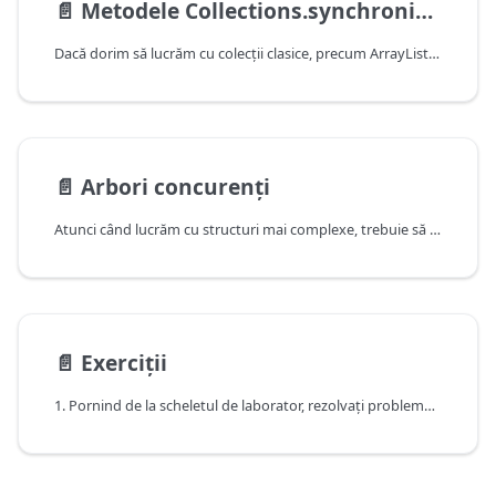
📄️
Metodele Collections.synchronized
Dacă dorim să lucrăm cu colecții clasice, precum ArrayList, și să avem operațiile sincronizate, putem să le instanțiem folosind:
📄️
Arbori concurenți
Atunci când lucrăm cu structuri mai complexe, trebuie să avem grijă la sincronizarea accesului concurent la ele, dar și la eficiența finală a implementării. Ca să vedem un exemplu concret, vom presupune că avem un arbore binar. Când se dorește inserarea unui element într-un astfel de arbore, se verifică mai întâi dacă nodul unde inserăm are copil în partea stângă. Dacă nu are, atunci nodul copil va fi inserat în stânga, altfel va fi inserat în partea dreaptă:
📄️
Exerciții
1. Pornind de la scheletul de laborator, rezolvați problema de sincronizare din pachetul multipleProducersMultipleConsumers, folosind ArrayBlockingQueue.