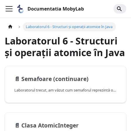
Documentatia MobyLab
Laboratorul 6 - Structuri și operații atomice în Java
Laboratorul 6 - Structuri
și operații atomice în Java
📄️
Semafoare (continuare)
Laboratorul trecut, am văzut cum semaforul reprezintă o generalizare a unui mutex. Un semafor iniţializat cu 1 poate fi folosit drept lock, pentru că doar un thread are acces la zona critică la un moment de timp. Totuși, un semafor poate avea întrebuinţări mult mai complexe, deoarece poate lua diverse valori, atât negative, cât şi pozitive.
📄️
Clasa AtomicInteger