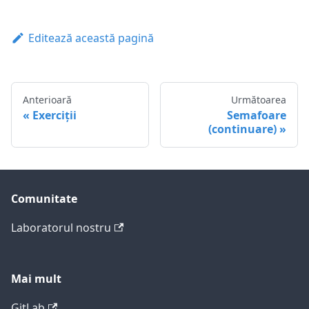
Editează această pagină
Anterioară
Următoarea
Exerciții
Semafoare
(continuare)
Comunitate
Laboratorul nostru
Mai mult
GitLab