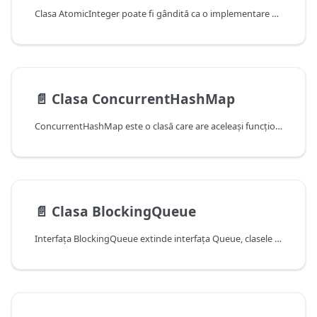
Clasa AtomicInteger poate fi gândită ca o implementare atomică a unui Integer, pentru că reţine o valoare de tip întreg și oferă operații atomice pe ea. Poate fi iniţializat cu o valoare sau nu, valoarea default fiind 0.
📄️
Clasa ConcurrentHashMap
ConcurrentHashMap este o clasă care are aceleaşi funcţionalităţi ca un HashTable (nu HashMap, pentru că nu permite folosi null drept cheie sau valoare).
📄️
Clasa BlockingQueue
Interfaţa BlockingQueue extinde interfaţa Queue, clasele care o implementează fiind potrivite pentru programe paralele, în care pot exista probleme de concurenţă. Dintre acestea, cele mai relevante sunt ArrayBlockingQueue, LinkedBlockingQueue şi PriorityBlockingQueue. Toate simulează o structură de tip FIFO (coadă), cu operaţii thread-safe.