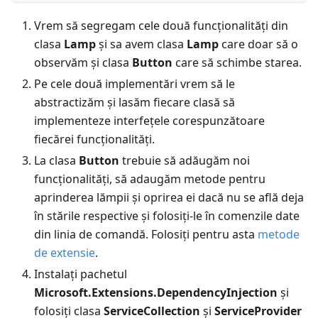
Vrem să segregam cele două funcționalități din
clasa
Lamp
și sa avem clasa
Lamp
care doar să o
observăm și clasa
Button
care să schimbe starea.
Pe cele două implementări vrem să le
abstractizăm și lasăm fiecare clasă să
implementeze interfețele corespunzătoare
fiecărei funcționalități.
La clasa
Button
trebuie să adăugăm noi
funcționalități, să adaugăm metode pentru
aprinderea lămpii și oprirea ei dacă nu se află deja
în stările respective și folosiți-le în comenzile date
din linia de comandă. Folosiți pentru asta
metode
de extensie
.
Instalați pachetul
Microsoft.Extensions.DependencyInjection
și
folosiți clasa
ServiceCollection
și
ServiceProvider