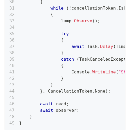
{
while
(
!
cancellationToken
.
IsCa
{
                lamp
.
Observe
(
)
;
try
{
await
 Task
.
Delay
(
TimeS
}
catch
(
TaskCanceledExcepti
{
                    Console
.
WriteLine
(
"Shu
}
}
}
,
 CancellationToken
.
None
)
;
await
 read
;
await
 observer
;
}
}