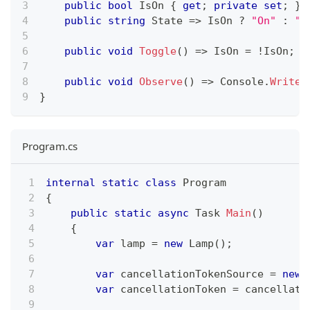
public
bool
 IsOn 
{
get
;
private
set
;
}
public
string
 State 
=>
 IsOn 
?
"On"
:
"O
public
void
Toggle
(
)
=>
 IsOn 
=
!
IsOn
;
public
void
Observe
(
)
=>
 Console
.
WriteL
}
Program.cs
internal
static
class
Program
{
public
static
async
Task
Main
(
)
{
var
 lamp 
=
new
Lamp
(
)
;
var
 cancellationTokenSource 
=
new
var
 cancellationToken 
=
 cancellati