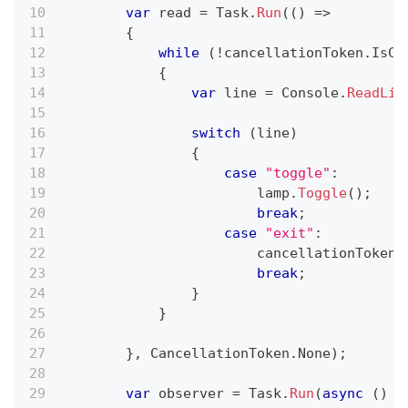
var
 read 
=
 Task
.
Run
(
(
)
=>
{
while
(
!
cancellationToken
.
IsCa
{
var
 line 
=
 Console
.
ReadLin
switch
(
line
)
{
case
"toggle"
:
                        lamp
.
Toggle
(
)
;
break
;
case
"exit"
:
                        cancellationTokenS
break
;
}
}
}
,
 CancellationToken
.
None
)
;
var
 observer 
=
 Task
.
Run
(
async
(
)
=