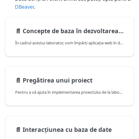
DBeaver
.
📄️
Concepte de baza în dezvoltarea aplicațiilor web
În cadrul acestui laborator, vom împărți aplicația web în două componente distincte: frontend și backend. Frontend-ul reprezintă partea vizibilă a aplicației pentru utilizator și rulează în browserul acestuia. Având frontend-ul ca o entitate independentă, acesta va fi dezvoltat sub forma unei aplicații SPA (Single-Page Application). Spre deosebire de un MPA (Multi-Page Application), o aplicație SPA constă într-o singură pagină care își modifică dinamic conținutul în funcție de acțiunile utilizatorului și datele furnizate de backend.
📄️
Pregătirea unui proiect
Pentru a vă ajuta în implementarea proiectului de la laborator, puteți utiliza scheletul proiectului .NET disponibil pe GitLab. Cu toate acestea, pentru a începe, vom crea un proiect de backend în IDE-ul preferat, selectând un template pentru .NET Core de Web API, după cum se arată mai jos.
📄️
Interacțiunea cu baza de date