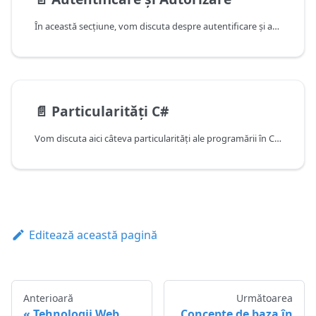
În această secțiune, vom discuta despre autentificare și autorizare. Pentru autentificarea utilizatorilor, vom folosi o schemă simplă de autentificare cu adresa de email și parola, care va returna un jeton (token), folosind standardul JWT (JSON Web Token). JWT-ul este un JSON semnat în format Base64. Generați din swagger-ul proiectul laboratorului JWT-ul pe ruta de login cu user "admin@default.com" și parola "default" pentru a vedea cum arată.
📄️
Particularități C#
Vom discuta aici câteva particularități ale programării în C#, față de alte framework-uri de web; informații mai extinse puteți găsi în acest curs. O particularitate importantă în C# este existența metodelor de extensie. Acestea sunt artificii de compilator care adaugă metode noi la clase deja existente și pot fi apelate obiectual ca oricare alte metode non-statice ale acestor clase extinse. Metodele de extensie sunt folositoare pentru a extinde funcționalitatea pentru cod deja existent fără a interveni asupra acestuia.
Editează această pagină
Anterioară
Următoarea
Tehnologii Web
Concepte de baza în