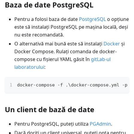
Baza de date PostgreSQL
Pentru a folosi baza de date
PostgreSQL
o opțiune
este să instalați PostgreSQL pe mașina locală, deși
nu este recomandată.
O alternativă mai bună este să instalați
Docker
și
Docker Compose. Rulați comanda de docker-
compose cu fișierul YAML găsit în
gitLab-ul
laboratorului
:
docker-compose -f .\docker-compose.yml -p m
Un client de bază de date
Pentru PostgreSQL, puteți utiliza
PGAdmin
.
Dacă doriți un client universal, puteți opta pentru