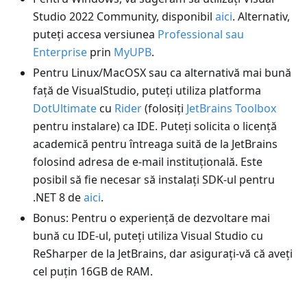
Studio 2022 Community, disponibil
aici
. Alternativ,
puteți accesa versiunea
Professional sau
Enterprise
prin
MyUPB
.
Pentru Linux/MacOSX sau ca alternativă mai bună
față de VisualStudio, puteți utiliza platforma
DotUltimate
cu
Rider
(folosiți
JetBrains Toolbox
pentru instalare) ca IDE. Puteți solicita o licență
academică pentru întreaga suită de la JetBrains
folosind adresa de e-mail instituțională. Este
posibil să fie necesar să instalați SDK-ul pentru
.NET 8 de
aici
.
Bonus: Pentru o experiență de dezvoltare mai
bună cu IDE-ul, puteți utiliza Visual Studio cu
ReSharper de la JetBrains, dar asigurați-vă că aveți
cel puțin 16GB de RAM.