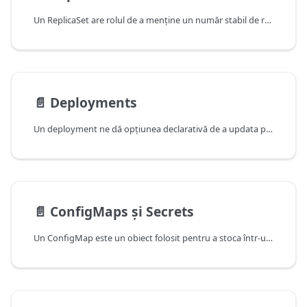
Un ReplicaSet are rolul de a menține un număr stabil de replici ale unui pod. Acest obiect este definit prin anumite câmpuri, ca de exemplu un label selector care specifică modul în care pot fi controlate pod-urile, un număr de replici care indică numarul de pod-uri pe care le vrem up and running și un template al pod-urile pe care le orchestrează.
📄️
Deployments
Un deployment ne dă opțiunea declarativă de a updata pod-uri și ReplicaSets. Într-un deployment descriem starea dorită, apoi un Deployment Controller are grijă ca clusterul să ajungă în starea descrisă. Putem folosi deployment-uri pentru a crea noi ReplicaSets sau chiar pentru a șterge un deployment existent și a adopta toate resursele sale.
📄️
ConfigMaps și Secrets
Un ConfigMap este un obiect folosit pentru a stoca într-un format de tipul cheie-valoare date care nu sunt sensitive. Un pod poate consuma un ConfigMap ca o variabilă de mediu, ca un argument în linie de comandă sau ca un fișier de configurare într-un volum. Un astfel de obiect oferă opțiunea de a decupla configurația specifica unui mediu de imaginile de container și de codul aplicației, ceea ce sporește portabilitatea aplicațiilor.