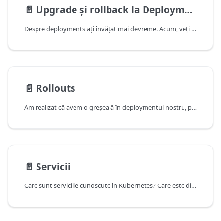
📄️
Upgrade și rollback la Deployments
Despre deployments ați învățat mai devreme. Acum, veți învăța despre upgrade-ul unui deployment și despre rollback-ul unui deployment.
📄️
Rollouts
Am realizat că avem o greșeală în deploymentul nostru, pentru a reveni la versiunea anterioară folosim următoarea comandă: kubectl rollout history deployment
📄️
Servicii
Care sunt serviciile cunoscute în Kubernetes? Care este diferența între ele? Ne interesează în mod special diferența dintre ClusterIP și NodePort. Pentru a instanția o aplicație simplă care conține o bază de date și un API care face interogări, avem nevoie, asa cum intuiți, de 2 pod-uri. Pentru a porni un pod de Postgres, avem nevoie de a seta variabilele POSTGRESUSER și POSTGRESPASSWORD, dar și numele bazei de date pe care urmează să o folosim - POSTGRES_DB. Avem mai multe moduri prin care putem face asta, cel mai simplu exemplu (și cel mai nesigur) este cu un ConfigMap.