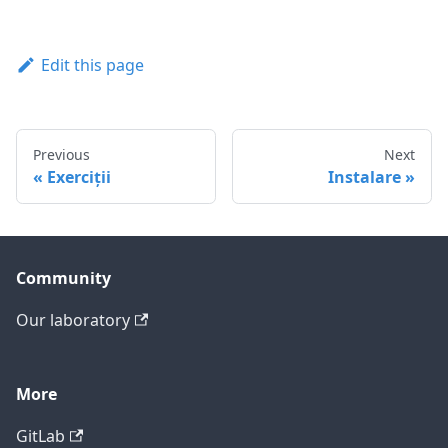
Edit this page
Previous
Next
Exerciții
Instalare
Community
Our laboratory
More
GitLab