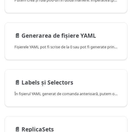
Putem crea și rula pod-uri în două maniere: imperativă (prin comenzi cu parametri) și declarativă (folosind fișiere de configurare).
📄️
Generarea de fișiere YAML
Fișierele YAML pot fi scrise de la 0 sau pot fi generate prin rularea uscată a pod-urilor.
📄️
Labels și Selectors
În fișierul YAML generat de comanda anterioară, putem observa că în câmpul metadata, pe lângă atributul name, avem și atributul labels:
📄️
ReplicaSets