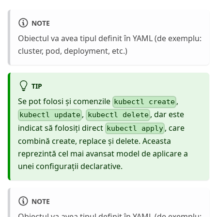
NOTE
Obiectul va avea tipul definit în YAML (de exemplu:
cluster, pod, deployment, etc.)
TIP
Se pot folosi și comenzile
,
kubectl create
,
, dar este
kubectl update
kubectl delete
indicat să folosiți direct
, care
kubectl apply
combină create, replace și delete. Aceasta
reprezintă cel mai avansat model de aplicare a
unei configurații declarative.
NOTE
Obiectul va avea tipul definit în YAML (de exemplu: