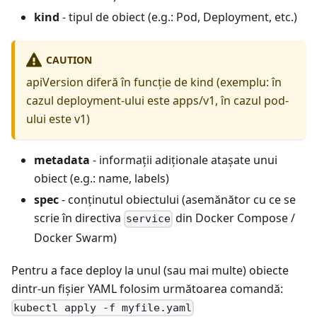
kind
- tipul de obiect (e.g.: Pod, Deployment, etc.)
CAUTION
apiVersion diferă în funcție de kind (exemplu: în
cazul deployment-ului este apps/v1, în cazul pod-
ului este v1)
metadata
- informații adiționale atașate unui
obiect (e.g.: name, labels)
spec
- conținutul obiectului (asemănător cu ce se
scrie în directiva
din Docker Compose /
service
Docker Swarm)
Pentru a face deploy la unul (sau mai multe) obiecte
dintr-un fișier YAML folosim următoarea comandă:
kubectl apply -f myfile.yaml