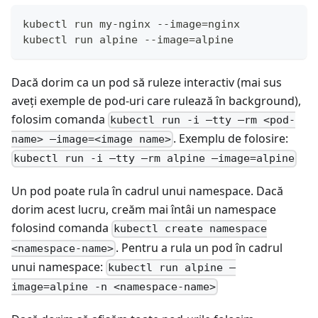
kubectl run my-nginx --image=nginx
kubectl run alpine --image=alpine
Dacă dorim ca un pod să ruleze interactiv (mai sus
aveți exemple de pod-uri care rulează în background),
folosim comanda
kubectl run -i –tty –rm <pod-
. Exemplu de folosire:
name> –image=<image name>
kubectl run -i –tty –rm alpine –image=alpine
Un pod poate rula în cadrul unui namespace. Dacă
dorim acest lucru, creăm mai întâi un namespace
folosind comanda
kubectl create namespace
. Pentru a rula un pod în cadrul
<namespace-name>
unui namespace:
kubectl run alpine –
image=alpine -n <namespace-name>