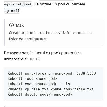
. Se obține un pod cu numele
nginxpod.yaml
.
nginx01
TASK
Creați un pod în mod declarativ folosind acest
fișier de configurare
.
De asemenea, în lucrul cu pods putem face
următoarele lucruri:
kubectl port-forward <nume-pod> 8888:5000     
kubectl logs <nume-pod>                       
kubectl exec <nume-pod> -- ls                 
kubectl cp file.txt <nume-pod>:/file.txt      
kubectl delete pods/<nume-pod>                