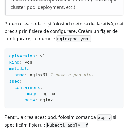
cluster, pod, deployment, etc.)
Putem crea pod-uri și folosind metoda declarativă, mai
precis prin fișiere de configurare. Creăm un fișier de
configurare, cu numele
:
nginxpod.yaml
apiVersion
:
 v1
kind
:
 Pod
metadata
:
name
:
 nginx01 
# numele pod-ului
spec
:
containers
:
-
image
:
 nginx
name
:
 nginx
Pentru a crea acest pod, folosim comanda
și
apply
specificăm fișierul:
kubectl apply -f