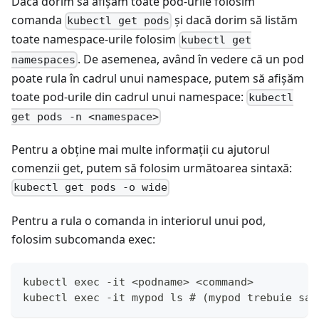
Dacă dorim să afișăm toate pod-urile folosim
comanda
și dacă dorim să listăm
kubectl get pods
toate namespace-urile folosim
kubectl get
. De asemenea, având în vedere că un pod
namespaces
poate rula în cadrul unui namespace, putem să afișăm
toate pod-urile din cadrul unui namespace:
kubectl
get pods -n <namespace>
Pentru a obține mai multe informații cu ajutorul
comenzii get, putem să folosim următoarea sintaxă:
kubectl get pods -o wide
Pentru a rula o comanda in interiorul unui pod,
folosim subcomanda exec:
kubectl exec -it <podname> <command>
kubectl exec -it mypod ls # (mypod trebuie sa 