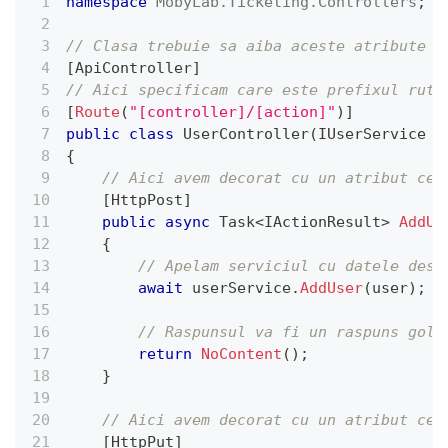
namespace
MobyLab
.
Ticketing
.
Controllers
;
// Clasa trebuie sa aiba aceste atribute p
[
ApiController
]
// Aici specificam care este prefixul rute
[
Route
(
"[controller]/[action]"
)
]
public
class
UserController
(
IUserService
 u
{
// Aici avem decorat cu un atribut ce 
[
HttpPost
]
public
async
Task
<
IActionResult
>
AddUs
{
// Apelam serviciul cu datele dese
await
 userService
.
AddUser
(
user
)
;
// Raspunsul va fi un raspuns gol 
return
NoContent
(
)
;
}
// Aici avem decorat cu un atribut ce 
[
HttpPut
]