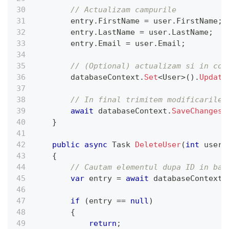
// Actualizam campurile
        entry
.
FirstName 
=
 user
.
FirstName
;
        entry
.
LastName 
=
 user
.
LastName
;
        entry
.
Email 
=
 user
.
Email
;
// (Optional) actualizam si in con
        databaseContext
.
Set
<
User
>
(
)
.
Update
// In final trimitem modificarile 
await
 databaseContext
.
SaveChangesA
}
public
async
Task
DeleteUser
(
int
 userI
{
// Cautam elementul dupa ID in baz
var
 entry 
=
await
 databaseContext
.
if
(
entry 
==
null
)
{
return
;