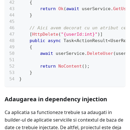
{
return
Ok
(
await
 userService
.
GetUse
}
// Aici avem decorat cu un atribut ce 
[
HttpDelete
(
"{userId:int}"
)
]
public
async
Task
<
ActionResult
<
UserRec
{
await
 userService
.
DeleteUser
(
userI
return
NoContent
(
)
;
}
}
Adaugarea in dependency injection
Ca aplicatia sa functioneze trebuie sa adaugati in
builder-ul de aplicatie serviciile si contextul de baza de
date ce trebuie injectate. De altfel, proiectul este deja