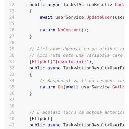
public
async
Task
<
IActionResult
>
Updat
{
await
 userService
.
UpdateUser
(
user
)
return
NoContent
(
)
;
}
// Aici avem decorat cu un atribut ce 
// Aici ruta este una variabila care l
[
HttpGet
(
"{userId:int}"
)
]
public
async
Task
<
ActionResult
<
UserRec
{
// Raspunsul va fi un raspuns cont
return
Ok
(
await
 userService
.
GetUse
}
// E acelasi lucru ca metoda anterioar
[
HttpGet
]
public
async
Task
<
ActionResult
<
UserRec