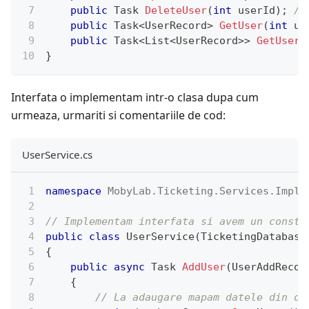
public
Task
DeleteUser
(
int
 userId
)
;
//
public
Task
<
UserRecord
>
GetUser
(
int
 us
public
Task
<
List
<
UserRecord
>
>
GetUsers
}
Interfata o implementam intr-o clasa dupa cum
urmeaza, urmariti si comentariile de cod:
UserService.cs
namespace
MobyLab
.
Ticketing
.
Services
.
Imple
// Implementam interfata si avem un constr
public
class
UserService
(
TicketingDatabase
{
public
async
Task
AddUser
(
UserAddRecor
{
// La adaugare mapam datele din ob