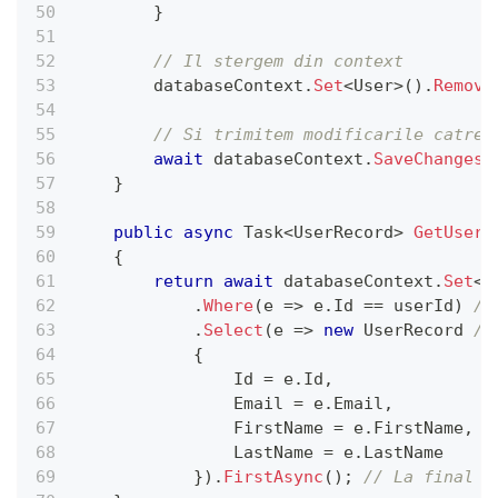
}
// Il stergem din context
        databaseContext
.
Set
<
User
>
(
)
.
Remove
// Si trimitem modificarile catre 
await
 databaseContext
.
SaveChangesA
}
public
async
Task
<
UserRecord
>
GetUser
(
{
return
await
 databaseContext
.
Set
<
U
.
Where
(
e 
=>
 e
.
Id 
==
 userId
)
//
.
Select
(
e 
=>
new
 UserRecord 
//
{
                Id 
=
 e
.
Id
,
                Email 
=
 e
.
Email
,
                FirstName 
=
 e
.
FirstName
,
                LastName 
=
 e
.
LastName
}
)
.
FirstAsync
(
)
;
// La final e