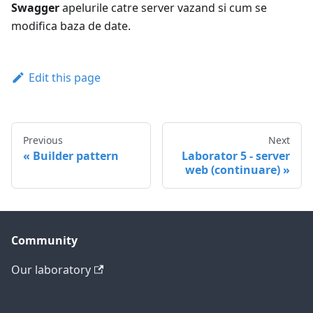
Swagger
apelurile catre server vazand si cum se
modifica baza de date.
Edit this page
Previous
Next
Builder pattern
Laborator 5 - server
web (continuare)
Community
Our laboratory