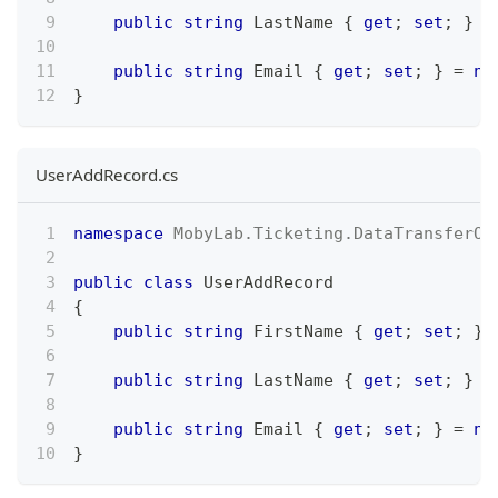
public
string
 LastName 
{
get
;
set
;
}
=
public
string
 Email 
{
get
;
set
;
}
=
nu
}
UserAddRecord.cs
namespace
MobyLab
.
Ticketing
.
DataTransferOb
public
class
UserAddRecord
{
public
string
 FirstName 
{
get
;
set
;
}
public
string
 LastName 
{
get
;
set
;
}
=
public
string
 Email 
{
get
;
set
;
}
=
nu
}