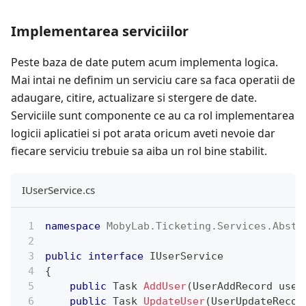
Implementarea serviciilor
Peste baza de date putem acum implementa logica.
Mai intai ne definim un serviciu care sa faca operatii de
adaugare, citire, actualizare si stergere de date.
Serviciile sunt componente ce au ca rol implementarea
logicii aplicatiei si pot arata oricum aveti nevoie dar
fiecare serviciu trebuie sa aiba un rol bine stabilit.
IUserService.cs
namespace
MobyLab
.
Ticketing
.
Services
.
Abstr
public
interface
IUserService
{
public
Task
AddUser
(
UserAddRecord
 user
public
Task
UpdateUser
(
UserUpdateRecor