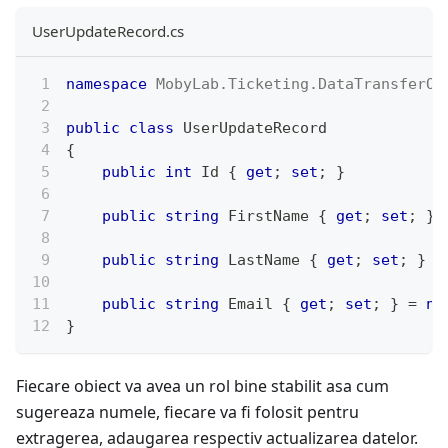
UserUpdateRecord.cs
namespace
MobyLab
.
Ticketing
.
DataTransferOb
public
class
UserUpdateRecord
{
public
int
 Id 
{
get
;
set
;
}
public
string
 FirstName 
{
get
;
set
;
}
public
string
 LastName 
{
get
;
set
;
}
=
public
string
 Email 
{
get
;
set
;
}
=
nu
}
Fiecare obiect va avea un rol bine stabilit asa cum
sugereaza numele, fiecare va fi folosit pentru
extragerea, adaugarea respectiv actualizarea datelor.