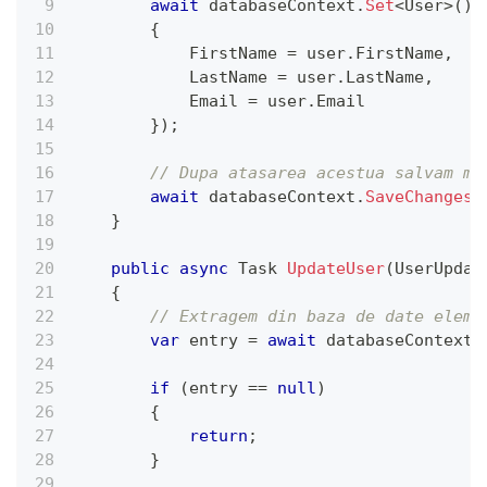
await
 databaseContext
.
Set
<
User
>
(
)
.
{
            FirstName 
=
 user
.
FirstName
,
            LastName 
=
 user
.
LastName
,
            Email 
=
 user
.
Email
}
)
;
// Dupa atasarea acestua salvam mo
await
 databaseContext
.
SaveChangesA
}
public
async
Task
UpdateUser
(
UserUpdat
{
// Extragem din baza de date eleme
var
 entry 
=
await
 databaseContext
.
if
(
entry 
==
null
)
{
return
;
}