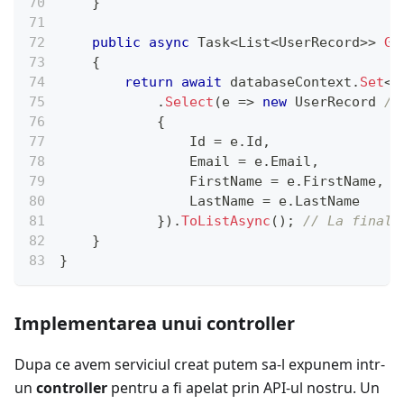
}
public
async
Task
<
List
<
UserRecord
>
>
Ge
{
return
await
 databaseContext
.
Set
<
U
.
Select
(
e 
=>
new
 UserRecord 
//
{
                Id 
=
 e
.
Id
,
                Email 
=
 e
.
Email
,
                FirstName 
=
 e
.
FirstName
,
                LastName 
=
 e
.
LastName
}
)
.
ToListAsync
(
)
;
// La final 
}
}
Implementarea unui controller
Dupa ce avem serviciul creat putem sa-l expunem intr-
un
controller
pentru a fi apelat prin API-ul nostru. Un