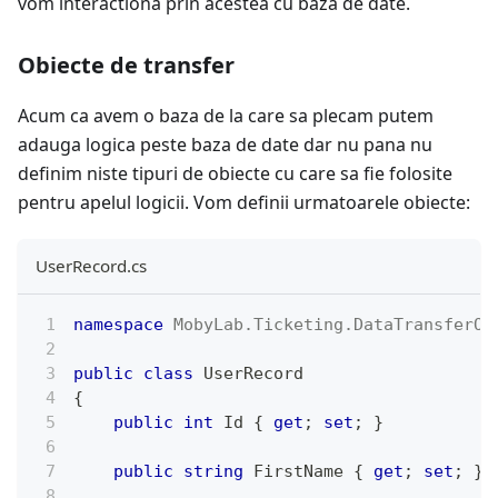
vom interactiona prin acestea cu baza de date.
Obiecte de transfer
Acum ca avem o baza de la care sa plecam putem
adauga logica peste baza de date dar nu pana nu
definim niste tipuri de obiecte cu care sa fie folosite
pentru apelul logicii. Vom definii urmatoarele obiecte:
UserRecord.cs
namespace
MobyLab
.
Ticketing
.
DataTransferOb
public
class
UserRecord
{
public
int
 Id 
{
get
;
set
;
}
public
string
 FirstName 
{
get
;
set
;
}