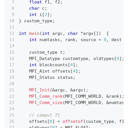
float
 f1
,
 f2
;
char
 c
;
int
 i
[
2
]
;
}
 custom_type
;
int
main
(
int
 argc
,
char
*
argv
[
]
)
{
int
 numtasks
,
 rank
,
 source 
=
0
,
 dest 
=
    custom_type t
;
    MPI_Datatype customtype
,
 oldtypes
[
4
]
;
int
 blockcounts
[
4
]
;
    MPI_Aint offsets
[
4
]
;
    MPI_Status status
;
MPI_Init
(
&
argc
,
&
argv
)
;
MPI_Comm_rank
(
MPI_COMM_WORLD
,
&
rank
)
;
MPI_Comm_size
(
MPI_COMM_WORLD
,
&
numtask
// campul f1
    offsets
[
0
]
=
offsetof
(
custom_type
,
 f1
)
    oldtypes
[
0
]
=
 MPI_FLOAT
;