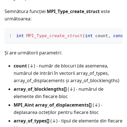
Semnătura funcției
MPI_Type_create_struct
este
următoarea:
int
MPI_Type_create_struct
(
int
 count
,
const
Și are următorii parametri:
count
(↓) - număr de blocuri (de asemenea,
numărul de intrări în vectorii array_of_types,
array_of_displacements și array_of_blocklengths)
array_of_blocklengths[]
(↓) - numărul de
elemente din fiecare bloc
MPI_Aint array_of_displacements[]
(↓) -
deplasarea octeților pentru fiecare bloc
array_of_types[]
(↓) - tipul de elemente din fiecare