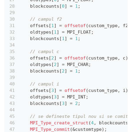
    blockcounts
[
0
]
=
1
;
// campul f2
    offsets
[
1
]
=
offsetof
(
custom_type
,
 f2
)
    oldtypes
[
1
]
=
 MPI_FLOAT
;
    blockcounts
[
1
]
=
1
;
// campul c
    offsets
[
2
]
=
offsetof
(
custom_type
,
 c
)
;
    oldtypes
[
2
]
=
 MPI_CHAR
;
    blockcounts
[
2
]
=
1
;
// campul i
    offsets
[
3
]
=
offsetof
(
custom_type
,
 i
)
;
    oldtypes
[
3
]
=
 MPI_INT
;
    blockcounts
[
3
]
=
2
;
// se defineste tipul nou si se comite
MPI_Type_create_struct
(
4
,
 blockcounts
,
MPI_Type_commit
(
&
customtype
)
;