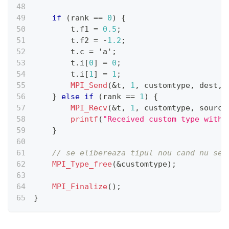
if
(
rank 
==
0
)
{
        t
.
f1 
=
0.5
;
        t
.
f2 
=
-
1.2
;
        t
.
c 
=
'a'
;
        t
.
i
[
0
]
=
0
;
        t
.
i
[
1
]
=
1
;
MPI_Send
(
&
t
,
1
,
 customtype
,
 dest
,
 
}
else
if
(
rank 
==
1
)
{
MPI_Recv
(
&
t
,
1
,
 customtype
,
 source
printf
(
"Received custom type with 
}
// se elibereaza tipul nou cand nu se 
MPI_Type_free
(
&
customtype
)
;
MPI_Finalize
(
)
;
}