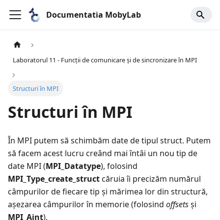
Documentatia MobyLab
Laboratorul 11 - Funcții de comunicare și de sincronizare în MPI
Structuri în MPI
Structuri în MPI
În MPI putem să schimbăm date de tipul struct. Putem
să facem acest lucru creând mai întâi un nou tip de
date MPI (
MPI_Datatype
), folosind
MPI_Type_create_struct
căruia îi precizăm numărul
câmpurilor de fiecare tip și mărimea lor din structură,
așezarea câmpurilor în memorie (folosind
offsets
și
MPI_Aint
).