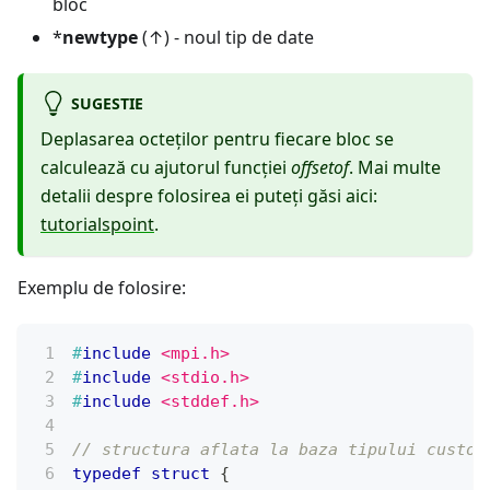
bloc
*
newtype
(↑) - noul tip de date
SUGESTIE
Deplasarea octeților pentru fiecare bloc se
calculează cu ajutorul funcției
offsetof
. Mai multe
detalii despre folosirea ei puteți găsi aici:
tutorialspoint
.
Exemplu de folosire:
#
include
<mpi.h>
#
include
<stdio.h>
#
include
<stddef.h>
// structura aflata la baza tipului custom
typedef
struct
{