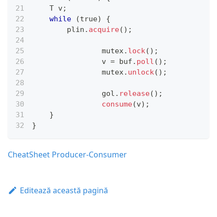
    T v
;
while
(
true
)
{
        plin
.
acquire
(
)
;
		mutex
.
lock
(
)
;
		v 
=
 buf
.
poll
(
)
;
		mutex
.
unlock
(
)
;
		gol
.
release
(
)
;
consume
(
v
)
;
}
}
CheatSheet Producer-Consumer
Editează această pagină