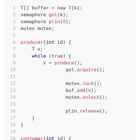
T
[
]
 buffer 
=
 new T
[
k
]
;
semaphore 
gol
(
k
)
;
semaphore 
plin
(
0
)
;
mutex mutex
;
producer
(
int
 id
)
{
    T v
;
while
(
true
)
{
        v 
=
produce
(
)
;
		gol
.
acquire
(
)
;
		mutex
.
lock
(
)
;
		buf
.
add
(
v
)
;
		mutex
.
unlock
(
)
;
		plin
.
release
(
)
;
}
}
consumer
(
int
 id
)
{