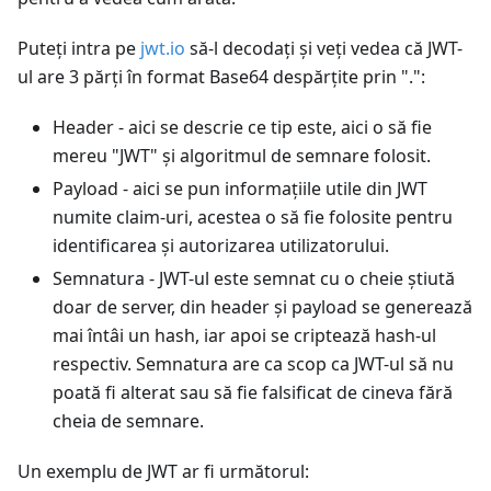
Puteți intra pe
jwt.io
să-l decodați și veți vedea că JWT-
ul are 3 părți în format Base64 despărțite prin ".":
Header - aici se descrie ce tip este, aici o să fie
mereu "JWT" și algoritmul de semnare folosit.
Payload - aici se pun informațiile utile din JWT
numite claim-uri, acestea o să fie folosite pentru
identificarea și autorizarea utilizatorului.
Semnatura - JWT-ul este semnat cu o cheie știută
doar de server, din header și payload se generează
mai întâi un hash, iar apoi se criptează hash-ul
respectiv. Semnatura are ca scop ca JWT-ul să nu
poată fi alterat sau să fie falsificat de cineva fără
cheia de semnare.
Un exemplu de JWT ar fi următorul: