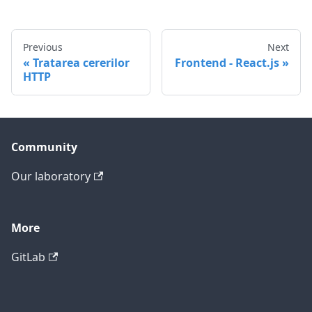
Previous
Next
Tratarea cererilor
Frontend - React.js
HTTP
Community
Our laboratory
More
GitLab