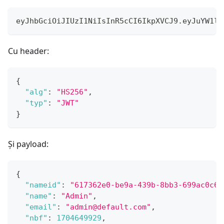
eyJhbGciOiJIUzI1NiIsInR5cCI6IkpXVCJ9.eyJuYW1la
Cu header:
{
"alg"
:
"HS256"
,
"typ"
:
"JWT"
}
Și payload:
{
"nameid"
:
"617362e0-be9a-439b-8bb3-699ac0c60
"name"
:
"Admin"
,
"email"
:
"admin@default.com"
,
"nbf"
:
1704649929
,