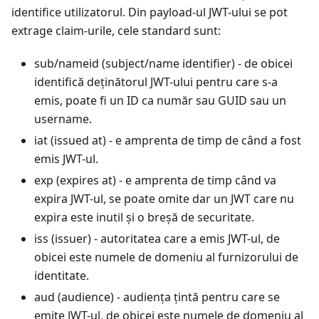
identifice utilizatorul. Din payload-ul JWT-ului se pot
extrage claim-urile, cele standard sunt:
sub/nameid (subject/name identifier) - de obicei
identifică deținătorul JWT-ului pentru care s-a
emis, poate fi un ID ca număr sau GUID sau un
username.
iat (issued at) - e amprenta de timp de când a fost
emis JWT-ul.
exp (expires at) - e amprenta de timp când va
expira JWT-ul, se poate omite dar un JWT care nu
expira este inutil și o breșă de securitate.
iss (issuer) - autoritatea care a emis JWT-ul, de
obicei este numele de domeniu al furnizorului de
identitate.
aud (audience) - audiența țintă pentru care se
emite JWT-ul, de obicei este numele de domeniu al