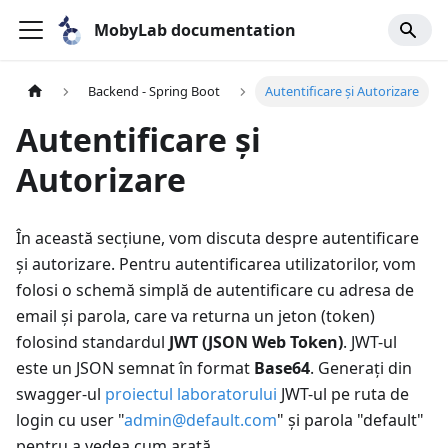
MobyLab documentation
Backend - Spring Boot
Autentificare și Autorizare
Autentificare și
Autorizare
În această secțiune, vom discuta despre autentificare
și autorizare. Pentru autentificarea utilizatorilor, vom
folosi o schemă simplă de autentificare cu adresa de
email și parola, care va returna un jeton (token)
folosind standardul
JWT (JSON Web Token)
. JWT-ul
este un JSON semnat în format
Base64
. Generați din
swagger-ul
proiectul laboratorului
JWT-ul pe ruta de
login cu user "
admin@default.com
" și parola "default"
pentru a vedea cum arată.