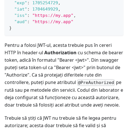
"exp"
:
1705254729
,
"iat"
:
1704649929
,
"iss"
:
"https://my.app"
,
"aud"
:
"https://my.app"
}
Pentru a folosi JWT-ul, acesta trebuie pus în cereri
HTTP în header-ul
Authorization
cu schema de bearer
token, adică în formatul "Bearer <jwt>". Din swagger
puteți seta token-ul ca "Bearer <jwt>" prin butonul de
"Authorize". Ca să protejați diferitele rute din
controllere, puteți pune atributul
pe
@PreAuthorized
rută sau pe metodele din servicii. Codul din laborator e
deja configurat să funcționeze cu această autorizare,
doar trebuie să folosiți acel atribut unde aveți nevoie.
Trebuie să știți că JWT nu trebuie să fie legea pentru
autorizare; acesta doar trebuie să fie valid și să