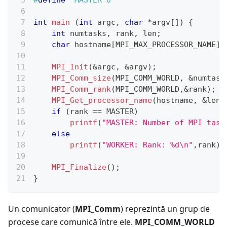
#
define
MASTER
0
int
main
(
int
 argc
,
char
*
argv
[
]
)
{
int
 numtasks
,
 rank
,
 len
;
char
 hostname
[
MPI_MAX_PROCESSOR_NAME
]
;
MPI_Init
(
&
argc
,
&
argv
)
;
MPI_Comm_size
(
MPI_COMM_WORLD
,
&
numtask
MPI_Comm_rank
(
MPI_COMM_WORLD
,
&
rank
)
;
MPI_Get_processor_name
(
hostname
,
&
len
)
if
(
rank 
==
 MASTER
)
printf
(
"MASTER: Number of MPI task
else
printf
(
"WORKER: Rank: %d\n"
,
rank
)
;
MPI_Finalize
(
)
;
}
Un comunicator (
MPI_Comm
) reprezintă un grup de
procese care comunică între ele.
MPI_COMM_WORLD