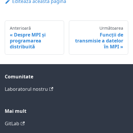
Editează această pagină
Anterioară
Următoarea
Despre MPI și
Funcții de
programarea
transmisie a datelor
distribuită
în MPI
Comunitate
Laboratorul nostru
Mai mult
GitLab