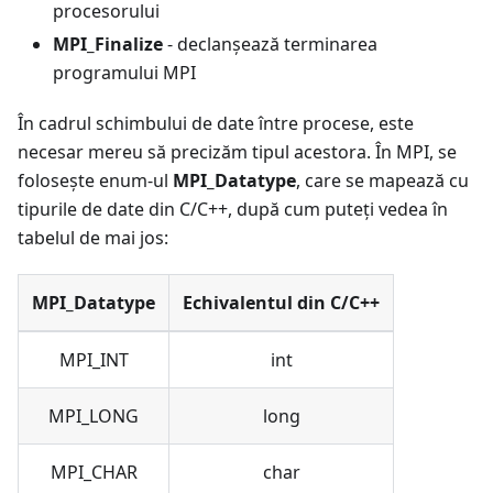
procesorului
MPI_Finalize
- declanșează terminarea
programului MPI
În cadrul schimbului de date între procese, este
necesar mereu să precizăm tipul acestora. În MPI, se
folosește enum-ul
MPI_Datatype
, care se mapează cu
tipurile de date din C/C++, după cum puteți vedea în
tabelul de mai jos:
MPI_Datatype
Echivalentul din C/C++
MPI_INT
int
MPI_LONG
long
MPI_CHAR
char